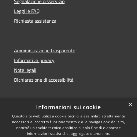
Segnalazione disservizio
Leggi le FAQ
Richiesta assistenza
Amministrazione trasparente
Informativa privacy
Note legali
Dichiarazione di accessibilità
×
Informazioni sui cookie
RSS
Copyright © 2026 • Comune di
Questo sito web utilizza cookie tecnici e assimilati strettamente
Accessibilità
Rocchetta Sant'Antonio •
necessari al corretto funzionamento e alla navigazione del sito,
Privacy
Municipium
Powered by
•
nonché un cookie tecnico analitico al solo fine di elaborare
Cookie
Accesso redazione
informazioni statistiche, aggregate e anonime.