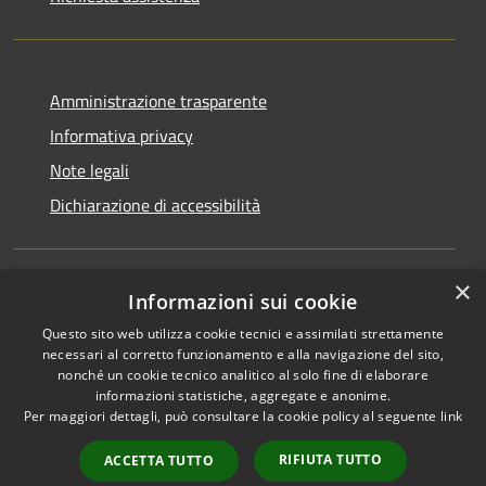
Amministrazione trasparente
Informativa privacy
Note legali
Dichiarazione di accessibilità
×
Informazioni sui cookie
RSS
Copyright © 2026 • Comune di
Questo sito web utilizza cookie tecnici e assimilati strettamente
Accessibilità
Rocchetta Sant'Antonio •
necessari al corretto funzionamento e alla navigazione del sito,
Privacy
Municipium
Powered by
•
nonché un cookie tecnico analitico al solo fine di elaborare
Cookie
Accesso redazione
informazioni statistiche, aggregate e anonime.
Mappa del sito
Per maggiori dettagli, può consultare la cookie policy al seguente
link
Extranet
RIFIUTA TUTTO
ACCETTA TUTTO
Intranet