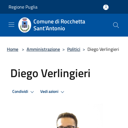
Salta al contenuto principale
Regione Puglia
Comune di Rocchetta
Sant'Antonio
Home
>
Amministrazione
>
Politici
>
Diego Verlingieri
Diego Verlingieri
Condividi
Vedi azioni