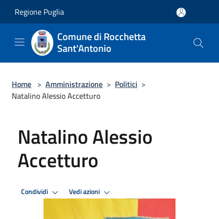
Salta al contenuto principale
Regione Puglia
Comune di Rocchetta
Sant'Antonio
Home
>
Amministrazione
>
Politici
>
Natalino Alessio Accetturo
Natalino Alessio
Accetturo
Condividi
Vedi azioni