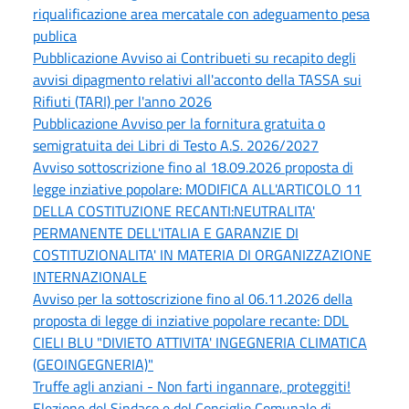
riqualificazione area mercatale con adeguamento pesa
publica
Pubblicazione Avviso ai Contribueti su recapito degli
avvisi dipagmento relativi all'acconto della TASSA sui
Rifiuti (TARI) per l'anno 2026
Pubblicazione Avviso per la fornitura gratuita o
semigratuita dei Libri di Testo A.S. 2026/2027
Avviso sottoscrizione fino al 18.09.2026 proposta di
legge inziative popolare: MODIFICA ALL'ARTICOLO 11
DELLA COSTITUZIONE RECANTI:NEUTRALITA'
PERMANENTE DELL'ITALIA E GARANZIE DI
COSTITUZIONALITA' IN MATERIA DI ORGANIZZAZIONE
INTERNAZIONALE
Avviso per la sottoscrizione fino al 06.11.2026 della
proposta di legge di inziative popolare recante: DDL
CIELI BLU "DIVIETO ATTIVITA' INGEGNERIA CLIMATICA
(GEOINGEGNERIA)"
Truffe agli anziani - Non farti ingannare, proteggiti!
Elezione del Sindaco e del Consiglio Comunale di