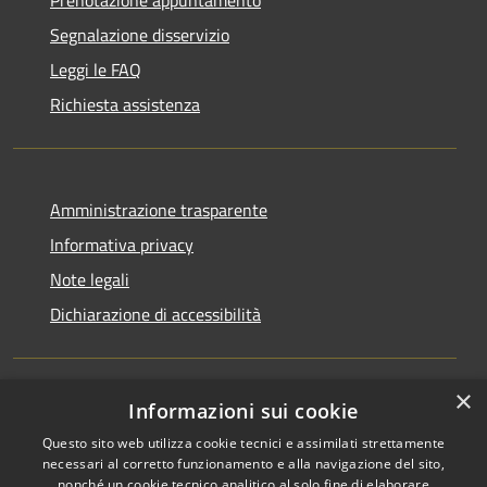
Segnalazione disservizio
Leggi le FAQ
Richiesta assistenza
Amministrazione trasparente
Informativa privacy
Note legali
Dichiarazione di accessibilità
×
Informazioni sui cookie
RSS
Copyright © 2026 • Comune di
Questo sito web utilizza cookie tecnici e assimilati strettamente
Accessibilità
Rocchetta Sant'Antonio •
necessari al corretto funzionamento e alla navigazione del sito,
Privacy
Municipium
Powered by
•
nonché un cookie tecnico analitico al solo fine di elaborare